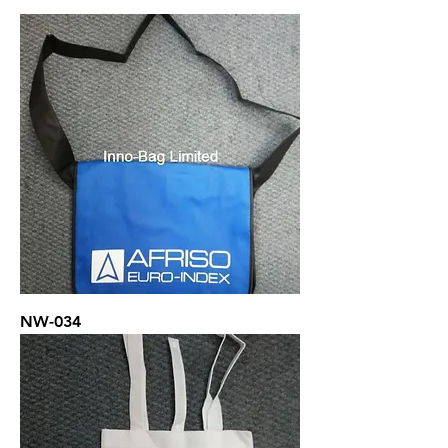
克 (一般.) 以80克為最常用 印刷顏色:
任何顏色 尺寸: 因應顧客之要求
NW-034